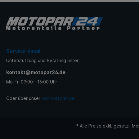
Venti
Venti
Venti
Venti
Ventil
Service-email
Venti
Unterstützung und Beratung unter:
Ventil
kontakt@motopar24.de
Ventil
Mo-Fr, 09:00 - 16:00 Uhr
Dieseltechnik
NOx-Se
Oder über unser
Kontaktformular
.
Einspritzpumpen
Einspritzdüsen
* Alle Preise exkl. gesetzl. M