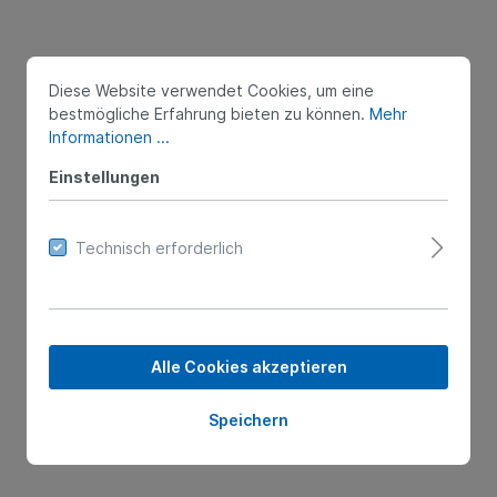
Pleuel-Buchse
Nockenwellen-Buchs
Diese Website verwendet Cookies, um eine
bestmögliche Erfahrung bieten zu können.
Mehr
rpumpe
Ölkühler
Informationen ...
Einstellungen
Technisch erforderlich
trieb
Dichtungen
kap
Düsen Dichtungen
ungradgehäuse
O-Ringe
Alle Cookies akzeptieren
el
Ölwannendichtung
elstange
Dichtmittel
Speichern
l EX
Ventildeckeldichtu
l IN
Vollsatz