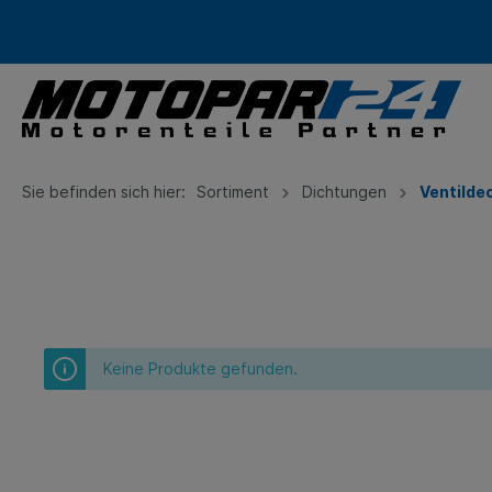
Sie befinden sich hier:
Sortiment
Dichtungen
Ventilde
Zur Kategorie Sortiment
Zur Kategorie Service
Shortblock
Retouren
Kurbel
Shortb
Zylinderlaufbuchse
Pleuels
Keine Produkte gefunden.