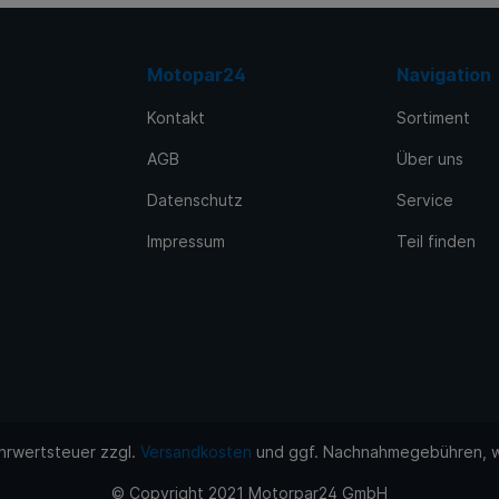
ldeckel
Wedi hinten
lfeder
Wedi vorn
Motopar24
Navigation
lführung EX
ZK-Dichtungssatz
Kontakt
Sortiment
lführung IN
ZKD
keil
AGB
Über uns
lsitzring EX
Datenschutz
Service
sitzring IN
Impressum
Teil finden
teller
nor
Sonstiges
ehrwertsteuer zzgl.
Versandkosten
und ggf. Nachnahmegebühren, w
© Copyright 2021 Motorpar24 GmbH