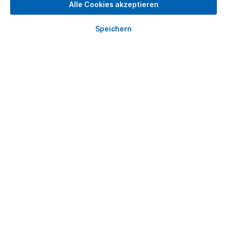
Alle Cookies akzeptieren
Speichern
Ölpumpe passend für MWM
Ölpumpe passend für MWM
TD226.0/D226B/TD226B6-Zylinder Ölsaugrohr
Durchmesser 34 mm
126,23 €*
In den Warenkorb